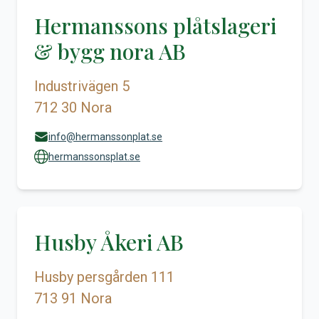
Hermanssons plåtslageri
& bygg nora AB
Industrivägen 5
712 30 Nora
info@hermanssonplat.se
hermanssonsplat.se
Husby Åkeri AB
Husby persgården 111
713 91 Nora