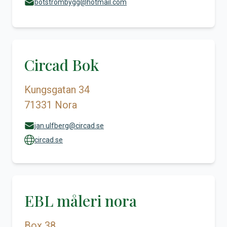
botströmbygg@hotmail.com
Circad Bok
Kungsgatan 34
71331 Nora
jan.ulfberg@circad.se
circad.se
EBL måleri nora
Box 38