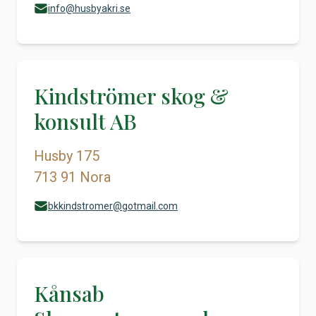
info@husbyakri.se
Kindströmer skog &
konsult AB
Husby 175
713 91 Nora
bkkindstromer@gotmail.com
Kånsab